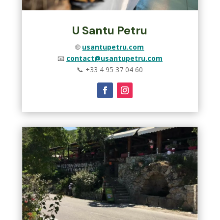
U Santu Petru
🌐
usantupetru.com
📧
contact@usantupetru.com
📞
+33 4 95 37 04 60