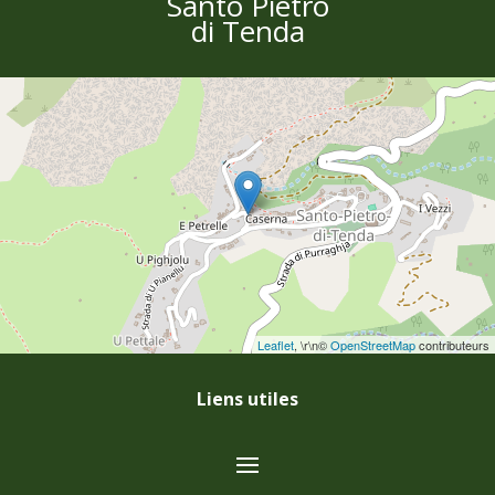
Santo Pietro
di Tenda
Leaflet
, \r\n©
OpenStreetMap
contributeurs
Liens utiles