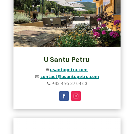
U Santu Petru
🌐
usantupetru.com
📧
contact@usantupetru.com
📞
+33 4 95 37 04 60