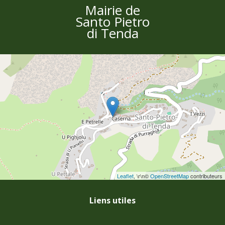
Mairie de
Santo Pietro
di Tenda
Leaflet
, \r\n©
OpenStreetMap
contributeurs
Liens utiles