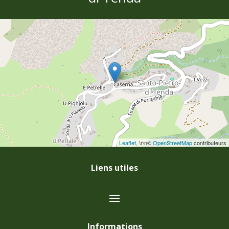
Leaflet
, \r\n©
OpenStreetMap
contributeurs
Liens utiles
Informations