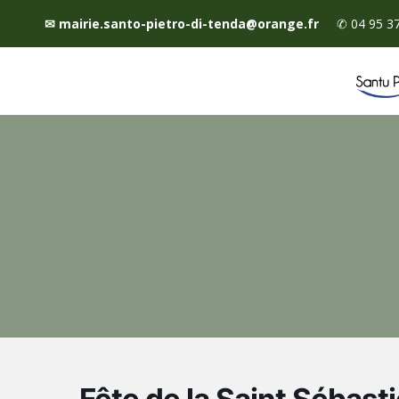
✉
mairie.santo-pietro-di-tenda@orange.fr
✆
04 95 3