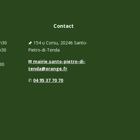
Contact
6h30
🖈
154 u Corsu, 20246 Santo-
h30
Pietro-di-Tenda
✉
mairie.santo-pietro-di-
30
tenda@orange.fr
✆
04 95 37 70 70