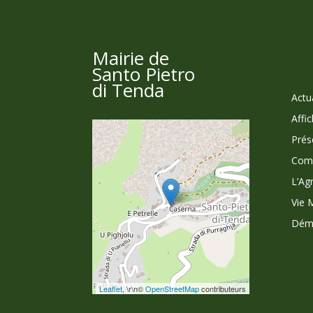
Mairie de
Santo Pietro
di Tenda
Actu
Affi
Prés
Comm
L’Agr
Vie 
Déma
Leaflet
, \r\n©
OpenStreetMap
contributeurs